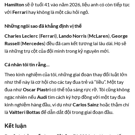
Hamilton
sẽ ở tuổi 41 vào năm 2026, liệu anh có còn tiếp tục
với
Ferrari
hay không là một câu hỏi ngỏ.
Những ngôi sao đã khẳng định vị thế
Charles Leclerc
(
Ferrari
),
Lando Norris
(
McLaren
),
George
Russell
(
Mercedes
) đều đã cam kết tương lai lâu dài. Họ sẽ
là những trụ cột của đội mình trong kỷ nguyên mới.
Cá nhân tôi tin rằng…
Theo kinh nghiệm của tôi, những giai đoạn thay đổi luật lớn
như thế này là cơ hội cho các tay đua trẻ và “liều”. Một tay
đua như
Oscar Piastri
có thể tỏa sáng rực rỡ. Tôi cũng không
ngạc nhiên nếu
Audi
tìm cách ký hợp đồng với một tay đua
kinh nghiệm hàng đầu, ví dụ như
Carlos Sainz
hoặc thậm chí
là
Valtteri Bottas
để dẫn dắt đội trong giai đoạn đầu.
Kết luận