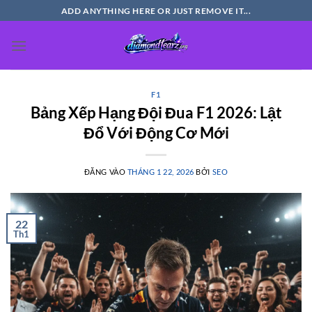
Bỏ
ADD ANYTHING HERE OR JUST REMOVE IT...
qua
nội
dung
F1
Bảng Xếp Hạng Đội Đua F1 2026: Lật
Đổ Với Động Cơ Mới
ĐĂNG VÀO
THÁNG 1 22, 2026
BỞI
SEO
22
Th1