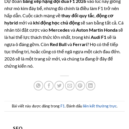
Dự đoán
bảng xếp hạng đội đua F1 2026
vào lúc này giống
như mò kim đáy bể, nhưng đó chính là điều làm F1 trở nên
hấp dẫn. Cuộc cách mạng về
thay đổi quy tắc
,
động cơ
hybrid
mới và
khí động học chủ động
sẽ san bằng tất cả. Cá
nhân tôi đặt cược vào
Mercedes
và
Aston Martin Honda
sẽ
là hai thế lực thách thức lớn nhất, trong khi
Audi F1
sẽ là
ngựa ô đáng gờm. Còn
Red Bull
và
Ferrari
? Họ có thể tiếp
tục thống trị, hoặc cũng có thể ngã ngựa một cách đau đớn.
2026 sẽ là một trang sử mới, và chúng ta đang ở đây để
chứng kiến nó.
Bài viết này được đăng trong
F1
. Đánh dấu
liên kết thường trực
.
SEO