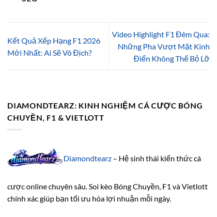
Video Highlight F1 Đêm Qua:
Kết Quả Xếp Hạng F1 2026
Những Pha Vượt Mặt Kinh
Mới Nhất: Ai Sẽ Vô Địch?
Điển Không Thể Bỏ Lỡ
DIAMONDTEARZ: KINH NGHIỆM CÁ CƯỢC BÓNG
CHUYỀN, F1 & VIETLOTT
Diamondtearz
– Hệ sinh thái kiến thức cá
cược online chuyên sâu. Soi kèo Bóng Chuyền, F1 và Vietlott
chính xác giúp bạn tối ưu hóa lợi nhuận mỗi ngày.