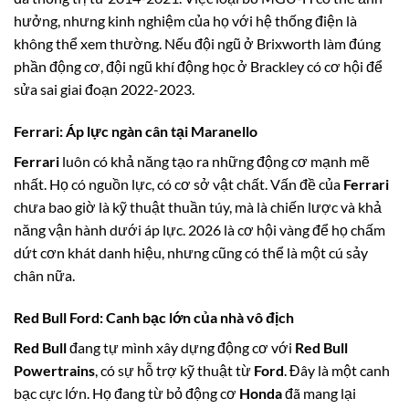
hưởng, nhưng kinh nghiệm của họ với hệ thống điện là
không thể xem thường. Nếu đội ngũ ở Brixworth làm đúng
phần động cơ, đội ngũ khí động học ở Brackley có cơ hội để
sửa sai giai đoạn 2022-2023.
Ferrari
: Áp lực ngàn cân tại Maranello
Ferrari
luôn có khả năng tạo ra những động cơ mạnh mẽ
nhất. Họ có nguồn lực, có cơ sở vật chất. Vấn đề của
Ferrari
chưa bao giờ là kỹ thuật thuần túy, mà là chiến lược và khả
năng vận hành dưới áp lực. 2026 là cơ hội vàng để họ chấm
dứt cơn khát danh hiệu, nhưng cũng có thể là một cú sảy
chân nữa.
Red Bull Ford
: Canh bạc lớn của nhà vô địch
Red Bull
đang tự mình xây dựng động cơ với
Red Bull
Powertrains
, có sự hỗ trợ kỹ thuật từ
Ford
. Đây là một canh
bạc cực lớn. Họ đang từ bỏ động cơ
Honda
đã mang lại