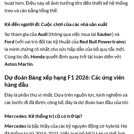
hoạt hơn. Điều này sẽ ảnh hưởng lớn đến thiết kế hệ thống
treo và cân bằng tổng thể.
Kẻ đến người đi: Cuộc chơi của các nhà sản xuất
Sự tham gia của
Audi
(thông qua việc mua lại
Sauber
) và
Ford
(với vai trò đối tác kỹ thuật của
Red Bull Powertrains
)
là minh chứng rõ nhất cho sức hấp dẫn của bộ quy tắc mới.
Cùng lúc đó,
Honda
quyết định quay trở lại toàn diện với
Aston Martin
.
Dự đoán Bảng xếp hạng F1 2026: Các ứng viên
hàng đầu
Đây là phần thú vị nhất. Dựa trên nguồn lực, kinh nghiệm và
các bước đi đã được công bố, đây là dự đoán ban đầu của tôi.
Mercedes
: Kẻ thống trị cũ có trở lại?
Mercedes
là bậc thầy của các kỷ nguyên động cơ hybrid. Họ
đã thống trị từ 2014-2021. Việc loại bỏ MGU-H có thể ảnh