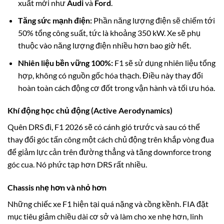
xuất mới như
Audi
và
Ford
.
Tăng sức mạnh điện:
Phần năng lượng điện sẽ chiếm tới
50% tổng công suất, tức là khoảng 350 kW. Xe sẽ phụ
thuộc vào năng lượng điện nhiều hơn bao giờ hết.
Nhiên liệu bền vững 100%:
F1 sẽ sử dụng nhiên liệu tổng
hợp, không có nguồn gốc hóa thạch. Điều này thay đổi
hoàn toàn cách động cơ đốt trong vận hành và tối ưu hóa.
Khí động học chủ động (Active Aerodynamics)
Quên DRS đi, F1 2026 sẽ có cánh gió trước và sau có thể
thay đổi góc tấn công một cách chủ động trên khắp vòng đua
để giảm lực cản trên đường thẳng và tăng downforce trong
góc cua. Nó phức tạp hơn DRS rất nhiều.
Chassis nhẹ hơn và nhỏ hơn
Những chiếc xe F1 hiện tại quá nặng và cồng kềnh. FIA đặt
mục tiêu giảm chiều dài cơ sở và làm cho xe nhẹ hơn, linh