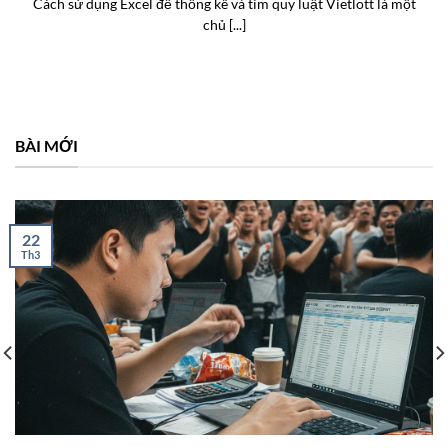
Cách sử dụng Excel để thống kê và tìm quy luật Vietlott là một
chủ [...]
BÀI MỚI
22
Th3