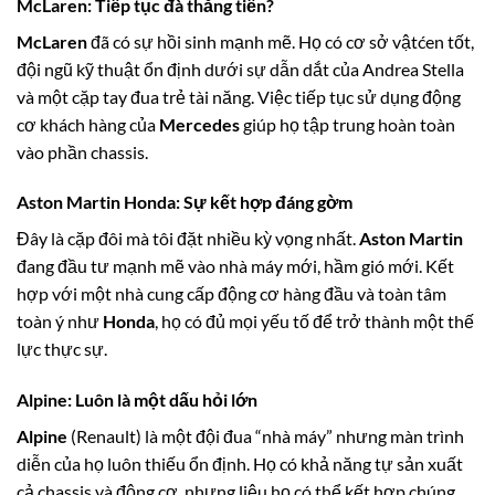
McLaren
: Tiếp tục đà thăng tiến?
McLaren
đã có sự hồi sinh mạnh mẽ. Họ có cơ sở vậtćen tốt,
đội ngũ kỹ thuật ổn định dưới sự dẫn dắt của Andrea Stella
và một cặp tay đua trẻ tài năng. Việc tiếp tục sử dụng động
cơ khách hàng của
Mercedes
giúp họ tập trung hoàn toàn
vào phần chassis.
Aston Martin Honda
: Sự kết hợp đáng gờm
Đây là cặp đôi mà tôi đặt nhiều kỳ vọng nhất.
Aston Martin
đang đầu tư mạnh mẽ vào nhà máy mới, hầm gió mới. Kết
hợp với một nhà cung cấp động cơ hàng đầu và toàn tâm
toàn ý như
Honda
, họ có đủ mọi yếu tố để trở thành một thế
lực thực sự.
Alpine
: Luôn là một dấu hỏi lớn
Alpine
(Renault) là một đội đua “nhà máy” nhưng màn trình
diễn của họ luôn thiếu ổn định. Họ có khả năng tự sản xuất
cả chassis và động cơ, nhưng liệu họ có thể kết hợp chúng