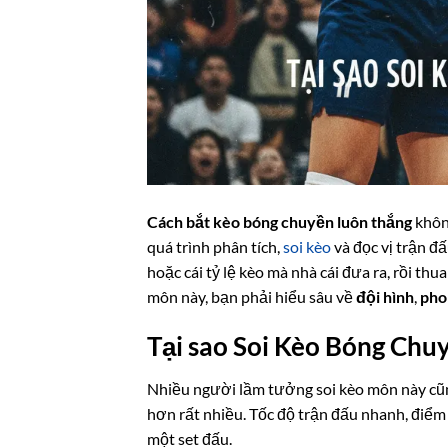
Cách bắt kèo bóng chuyền luôn thắng
không
quá trình phân tích,
soi kèo
và đọc vị trận đ
hoặc cái tỷ lệ kèo mà nhà cái đưa ra, rồi th
môn này, bạn phải hiểu sâu về
đội hình
,
pho
Tại sao Soi Kèo Bóng Chuy
Nhiều người lầm tưởng soi kèo môn này cũng
hơn rất nhiều. Tốc độ trận đấu nhanh, điểm s
một set đấu.