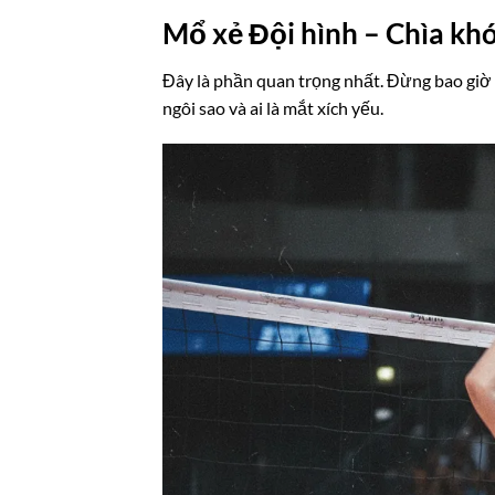
Mổ xẻ Đội hình – Chìa khó
Đây là phần quan trọng nhất. Đừng bao giờ đ
ngôi sao và ai là mắt xích yếu.