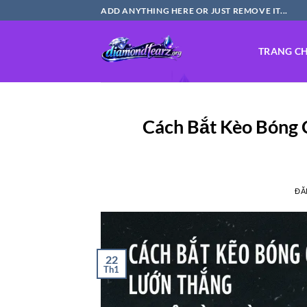
Bỏ
ADD ANYTHING HERE OR JUST REMOVE IT...
qua
nội
TRANG C
dung
Cách Bắt Kèo Bóng 
ĐĂ
22
Th1