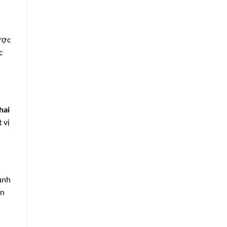
ược
c
hai
 vị
ạnh
ạn