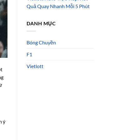
Quả Quay Nhanh Mỗi 5 Phút
DANH MỤC
Bóng Chuyền
F1
Vietlott
ột
ng
từ
h ý