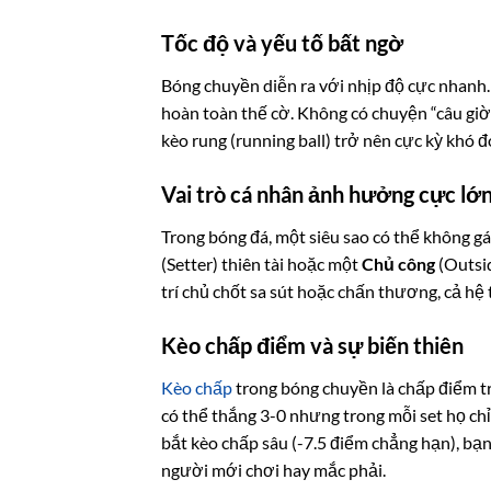
Tốc độ và yếu tố bất ngờ
Bóng chuyền diễn ra với nhịp độ cực nhanh. 
hoàn toàn thế cờ. Không có chuyện “câu giờ
kèo rung (running ball) trở nên cực kỳ khó 
Vai trò cá nhân ảnh hưởng cực lớ
Trong bóng đá, một siêu sao có thể không g
(Setter) thiên tài hoặc một
Chủ công
(Outsid
trí chủ chốt sa sút hoặc chấn thương, cả hệ 
Kèo chấp điểm và sự biến thiên
Kèo chấp
trong bóng chuyền là chấp điểm t
có thể thắng 3-0 nhưng trong mỗi set họ chỉ
bắt kèo chấp sâu (-7.5 điểm chẳng hạn), bạ
người mới chơi hay mắc phải.