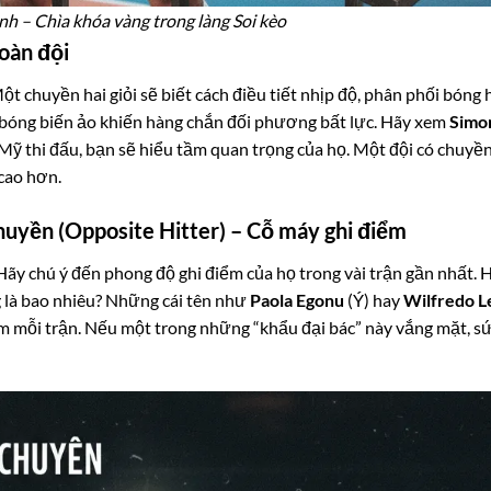
nh – Chìa khóa vàng trong làng Soi kèo
toàn đội
ột chuyền hai giỏi sẽ biết cách điều tiết nhịp độ, phân phối bóng
g bóng biến ảo khiến hàng chắn đối phương bất lực. Hãy xem
Simo
Mỹ thi đấu, bạn sẽ hiểu tầm quan trọng của họ. Một đội có chuyề
cao hơn.
huyền (Opposite Hitter) – Cỗ máy ghi điểm
Hãy chú ý đến phong độ ghi điểm của họ trong vài trận gần nhất. 
g là bao nhiêu? Những cái tên như
Paola Egonu
(Ý) hay
Wilfredo L
m mỗi trận. Nếu một trong những “khẩu đại bác” này vắng mặt, s