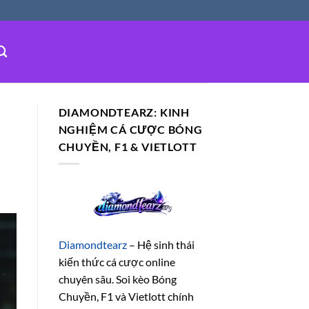
DIAMONDTEARZ: KINH
NGHIỆM CÁ CƯỢC BÓNG
CHUYỀN, F1 & VIETLOTT
Diamondtearz
– Hệ sinh thái
kiến thức cá cược online
chuyên sâu. Soi kèo Bóng
Chuyền, F1 và Vietlott chính