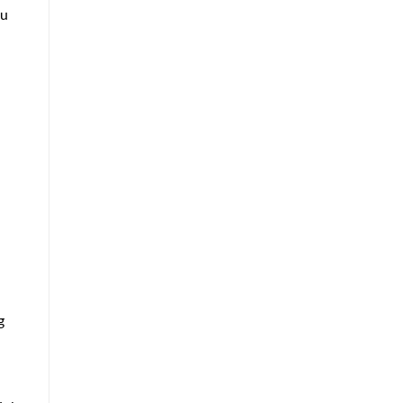
âu
g
n