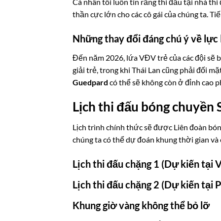
Cá nhân tôi luôn tin rằng thi đấu tại nhà t
thần cực lớn cho các cô gái của chúng ta. Ti
Những thay đổi đáng chú ý về lực
Đến năm 2026, lứa VĐV trẻ của các đội sẽ b
giải trẻ, trong khi Thái Lan cũng phải đối m
Guedpard
có thể sẽ không còn ở đỉnh cao p
Lịch thi đấu bóng chuyền
Lịch trình chính thức sẽ được Liên đoàn b
chúng ta có thể dự đoán khung thời gian và
Lịch thi đấu chặng 1 (Dự kiến tại 
Lịch thi đấu chặng 2 (Dự kiến tại P
Khung giờ vàng không thể bỏ lỡ