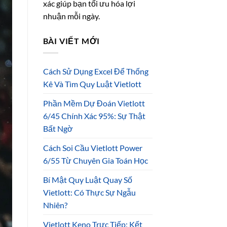
xác giúp bạn tối ưu hóa lợi
nhuận mỗi ngày.
BÀI VIẾT MỚI
Cách Sử Dụng Excel Để Thống
Kê Và Tìm Quy Luật Vietlott
Phần Mềm Dự Đoán Vietlott
6/45 Chính Xác 95%: Sự Thật
Bất Ngờ
Cách Soi Cầu Vietlott Power
6/55 Từ Chuyên Gia Toán Học
Bí Mật Quy Luật Quay Số
Vietlott: Có Thực Sự Ngẫu
Nhiên?
Vietlott Keno Trực Tiếp: Kết