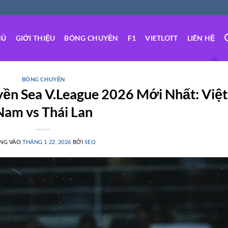
HỦ
GIỚI THIỆU
BÓNG CHUYỀN
F1
VIETLOTT
LIÊN HỆ
BÓNG CHUYỀN
yền Sea V.League 2026 Mới Nhất: Việt
Nam vs Thái Lan
NG VÀO
THÁNG 1 22, 2026
BỞI
SEO