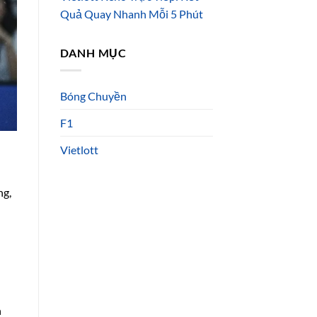
Quả Quay Nhanh Mỗi 5 Phút
DANH MỤC
Bóng Chuyền
F1
Vietlott
ng,
n